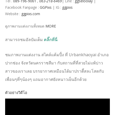
Tel .
089-196-9061
,
063-218-6469
| Line :
ggseloolay
|
Facebook Fanpage :
GGPixs
| IG :
ggpixs
Website :
ggpixs.com
ดูภาพงานแต่งงานทั้งหมด
MORE
สามารถชมอัลบัมเต็ม
คลิ๊กที่นี่
ชมภาพงานแต่งงาน สไตล์แค้มปิ้ง ที่ Urbankhaoyai อำเภอ
ปากช่อง จังหวัดนครราชสีมา กับสถานที่ที่สวยไม่แพ้บ่าว
สาวของเราเลย บรรยากาศเหมือนได้มาปราตี้สละโสดกับ
เพื่อนๆที่ๆน้องๆ แถมอากาศยังหนาวเย็นอีกด้วย
ตัวอย่างวิดีโอ