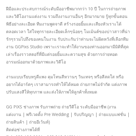
ฝีมือและประสบการณ์ระดับมืออาชีพมากกว่า 10 ปี ในการถ่ายภาพ
และวิดีโองานแต่งงาน รวมถึงงานงานอื่นๆ อีกมากมาย รู้ทุกขั้นตอน
พิธีอย่างละเอียด ทีมงานพูดจาดี สร้างรอยยิ้มและเสียงหัวเราะได้
ตลอดเวลา ใส่ใจทุกรายละเอียดเล็กๆน้อยๆ โมเม้นต์ของบ่าวสาวที่น่า
รักๆรวมไปถึงของคนในงาน รับประกันว่าท่านจะไม่ผิดหวังที่เลือกทีม
งาน GGPixs Studio เพราะเราจะทำให้งานของท่านออกมามีมิติที่สุด
เล่าเรื่องราวสตอรี่ที่มีแต่รอยยิ้มและความสุข ด้วยการถ่ายทอด
อารมณ์ออกมาด้วยภาพและวิดีโอ
งานแบบเรียบหรูดีแพง คุมโทนสีหวานๆ วินเทจๆ หรือสีสดใส หรือ
อยากได้อาร์ตๆ เราสามารถทำให้ได้หมด ถ่ายภาพไม่จำกัด แต่งภาพ
ปรับแสงสีให้ทุกภาพ และส่งให้ภาพให้ลูกค้าทั้งหมด
GG PIXS ช่างภาพ รับภาพถ่าย ถ่ายวีดีโอ ระดับมืออาชีพ (งาน
แต่งงาน | พรีเวดดิ้ง Pre Wedding | รับปริญญา | ถ่ายแบบแฟชั่น |
ถ่ายสินค้า | ถ่ายอีเว้นท์)
ติดต่อช่างภาพได้ที่