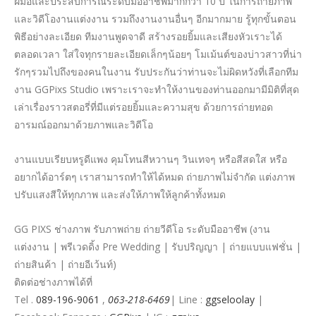
ฝีมือและประสบการณ์ระดับมืออาชีพมากกว่า 10 ปี ในการถ่ายภาพ
และวิดีโองานแต่งงาน รวมถึงงานงานอื่นๆ อีกมากมาย รู้ทุกขั้นตอน
พิธีอย่างละเอียด ทีมงานพูดจาดี สร้างรอยยิ้มและเสียงหัวเราะได้
ตลอดเวลา ใส่ใจทุกรายละเอียดเล็กๆน้อยๆ โมเม้นต์ของบ่าวสาวที่น่า
รักๆรวมไปถึงของคนในงาน รับประกันว่าท่านจะไม่ผิดหวังที่เลือกทีม
งาน GGPixs Studio เพราะเราจะทำให้งานของท่านออกมามีมิติที่สุด
เล่าเรื่องราวสตอรี่ที่มีแต่รอยยิ้มและความสุข ด้วยการถ่ายทอด
อารมณ์ออกมาด้วยภาพและวิดีโอ
งานแบบเรียบหรูดีแพง คุมโทนสีหวานๆ วินเทจๆ หรือสีสดใส หรือ
อยากได้อาร์ตๆ เราสามารถทำให้ได้หมด ถ่ายภาพไม่จำกัด แต่งภาพ
ปรับแสงสีให้ทุกภาพ และส่งให้ภาพให้ลูกค้าทั้งหมด
GG PIXS ช่างภาพ รับภาพถ่าย ถ่ายวีดีโอ ระดับมืออาชีพ (งาน
แต่งงาน | พรีเวดดิ้ง Pre Wedding | รับปริญญา | ถ่ายแบบแฟชั่น |
ถ่ายสินค้า | ถ่ายอีเว้นท์)
ติดต่อช่างภาพได้ที่
Tel .
089-196-9061
,
063-218-6469
| Line :
ggseloolay
|