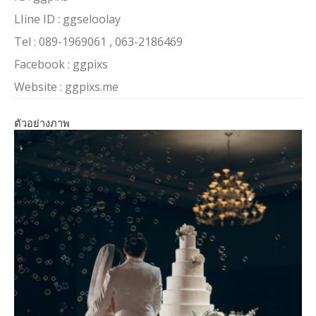
LIine ID : ggseloolay
Tel : 089-1969061 , 063-2186469
Facebook : ggpixs
Website : ggpixs.me
ตัวอย่างภาพ