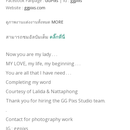
Facebook Fanpage :
GGPixs
| IG :
ggpixs
Website :
ggpixs.com
ดูภาพงานแต่งงานทั้งหมด
MORE
สามารถชมอัลบัมเต็ม
คลิ๊กที่นี่
Now you are my lady . . .
MY LOVE, my life, my beginning . . .
You are all that I have need . . .
Completing my word
Courtesy of Lalida & Nattaphong
Thank you for hiring the GG Pixs Studio team.
.
Contact for photography work
IG : ggpixs