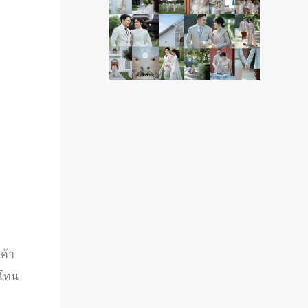
ค้า
บโทน