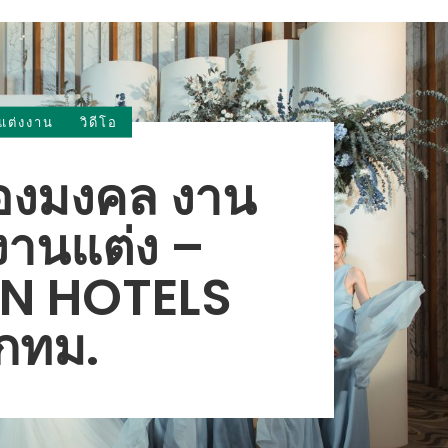
แต่งงาน
วิดีโอ
องมงคล งาน
งงานแต่ง –
ON HOTELS
กทม.