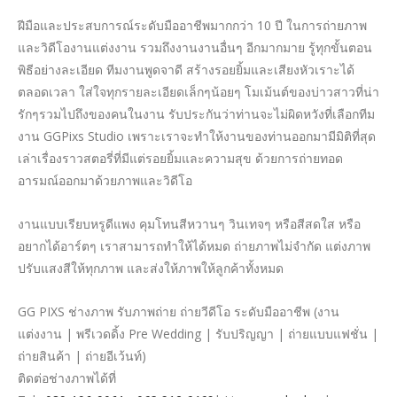
ฝีมือและประสบการณ์ระดับมืออาชีพมากกว่า 10 ปี ในการถ่ายภาพ
และวิดีโองานแต่งงาน รวมถึงงานงานอื่นๆ อีกมากมาย รู้ทุกขั้นตอน
พิธีอย่างละเอียด ทีมงานพูดจาดี สร้างรอยยิ้มและเสียงหัวเราะได้
ตลอดเวลา ใส่ใจทุกรายละเอียดเล็กๆน้อยๆ โมเม้นต์ของบ่าวสาวที่น่า
รักๆรวมไปถึงของคนในงาน รับประกันว่าท่านจะไม่ผิดหวังที่เลือกทีม
งาน GGPixs Studio เพราะเราจะทำให้งานของท่านออกมามีมิติที่สุด
เล่าเรื่องราวสตอรี่ที่มีแต่รอยยิ้มและความสุข ด้วยการถ่ายทอด
อารมณ์ออกมาด้วยภาพและวิดีโอ
งานแบบเรียบหรูดีแพง คุมโทนสีหวานๆ วินเทจๆ หรือสีสดใส หรือ
อยากได้อาร์ตๆ เราสามารถทำให้ได้หมด ถ่ายภาพไม่จำกัด แต่งภาพ
ปรับแสงสีให้ทุกภาพ และส่งให้ภาพให้ลูกค้าทั้งหมด
GG PIXS ช่างภาพ รับภาพถ่าย ถ่ายวีดีโอ ระดับมืออาชีพ (งาน
แต่งงาน | พรีเวดดิ้ง Pre Wedding | รับปริญญา | ถ่ายแบบแฟชั่น |
ถ่ายสินค้า | ถ่ายอีเว้นท์)
ติดต่อช่างภาพได้ที่