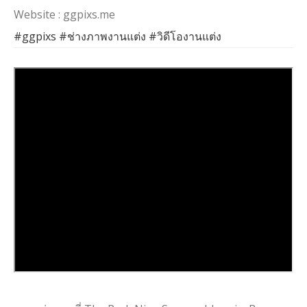
Website : ggpixs.me
#ggpixs
#ช่างภาพงานแต่ง
#วิดีโองานแต่ง