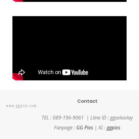
Contact
www.ggpixs.com
TEL : 089-196-9061 |
LIine ID : ggseloolay
Fanpage :
GG Pixs
| IG :
ggpixs