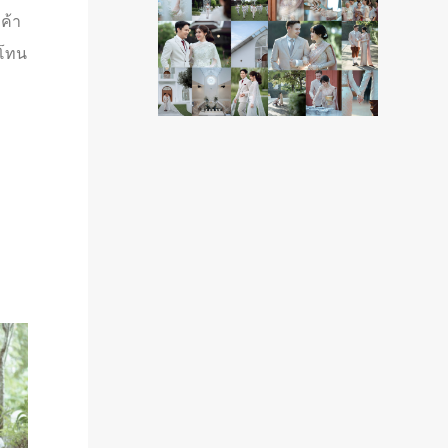
ค้า
บโทน