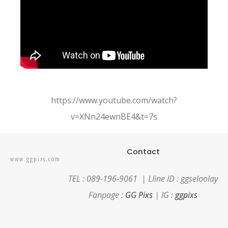
https://www.youtube.com/watch?
v=XNn24ewnBE4&t=7s
Contact
www.ggpixs.com
TEL : 089-196-9061 |
LIine ID : ggseloolay
Fanpage :
GG Pixs
| IG :
ggpixs