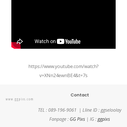
https://www.youtube.com/watch?
v=XNn24ewnBE4&t=7s
Contact
www.ggpixs.com
TEL : 089-196-9061 |
LIine ID : ggseloolay
Fanpage :
GG Pixs
| IG :
ggpixs